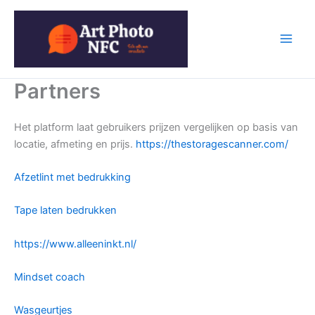
Ga
naar
de
inhoud
Partners
Het platform laat gebruikers prijzen vergelijken op basis van
locatie, afmeting en prijs.
https://thestoragescanner.com/
Afzetlint met bedrukking
Tape laten bedrukken
https://www.alleeninkt.nl/
Mindset coach
Wasgeurtjes